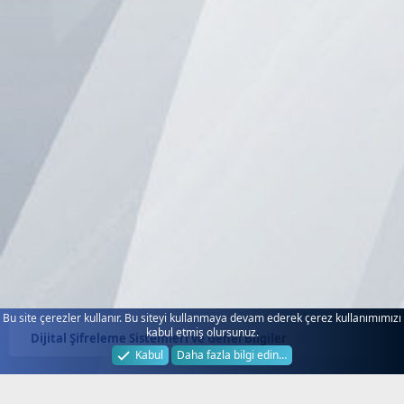
Bu site çerezler kullanır. Bu siteyi kullanmaya devam ederek çerez kullanımımızı
kabul etmiş olursunuz.
Dijital Şifreleme Sistemleri ve Genel Bilgiler
Kabul
Daha fazla bilgi edin…
Next.web.tr