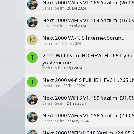
Next 2000 WiFi S V1.169 Yazılımı (26.0
Sansar Selim
26 Eyl 2024
Next 2000 WiFi S V1.164 Yazılımı (16.0
Sansar Selim
17 Eyl 2024
Next 2000 WI-FI S İnternet Sorunu
M
mrceran
20 Tem 2024
2000 WI-FI S FullHD HEVC H.265 Uydu A
T
yüklenir mi?
thefutureis
1 Ağu 2024
Next 2000 wi-fi S FullHD HEVC H.265 Uy
T
thefutureis
23 Tem 2024
Next 2000 WiFi S V1.159 Yazılımı (31.0
Sansar Selim
2 Haz 2024
Next 2000 WiFi S V1.158 Yazılımı (23.0
Sansar Selim
27 May 2024
Next 2000 WiFi V1.318 Yazılımı (24.05.