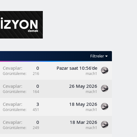
Filtreler
Cevaplar
0
Pazar saat 10:56'de
Görüntüleme
216
mach1
b
Cevaplar
0
26 May 2026
Görüntüleme
164
mach1
b
Cevaplar
3
18 May 2026
Görüntüleme
451
mach1
b
Cevaplar
0
18 Mar 2026
Görüntüleme
249
mach1
b