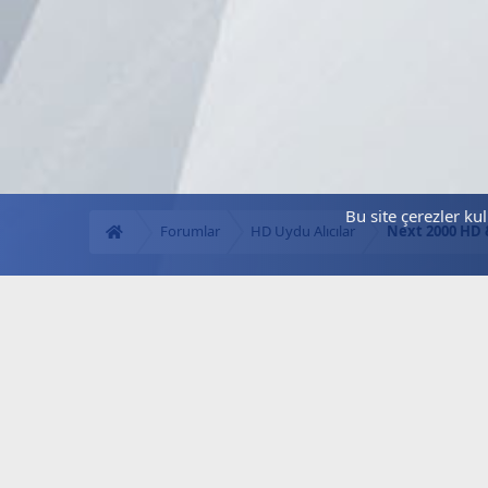
Bu site çerezler ku
Forumlar
HD Uydu Alıcılar
Next 2000 HD 
Next.web.tr Hakkında!
Türkiye'nin Lider Uydu Forumu, Next Forum, Next
Nextstar Forum, SD HD FullHD 4K Uydu Alıcı Yazılım
Güncelleme ve Destek, Yeni Frekanslar, Güncel Kanallar,
Güncel Keyler, Next Destek, Next Servis, Next Garanti,
Dsmart, Digitürk, Tivibu, Yerli Platformlar, TV, iptv, Teknik
Destek, Tamir, Kurulum, Aktivasyon Sitesi.