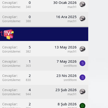
Cevaplar
0
30 Ocak 2026
Görüntüleme
340
mach1
b
Cevaplar
0
16 Ara 2025
Görüntüleme
388
mach1
b
Cevaplar
5
13 May 2026
Görüntüleme
382
mach1
Cevaplar
1
7 May 2026
S
Görüntüleme
303
snn99snn
Cevaplar
2
23 Nis 2026
S
Görüntüleme
830
snn99snn
Cevaplar
4
23 Şub 2026
Görüntüleme
944
mach1
Cevaplar
2
8 Şub 2026
D