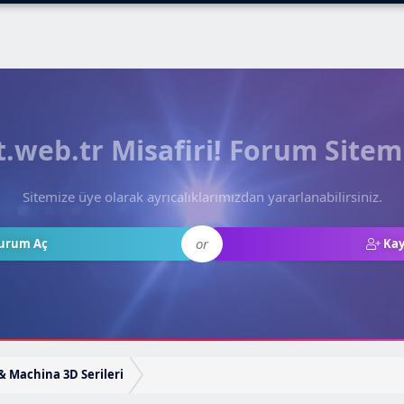
web.tr Misafiri! Forum Sitem
Sitemize üye olarak ayrıcalıklarımızdan yararlanabilirsiniz.
or
urum Aç
Kay
& Machina 3D Serileri