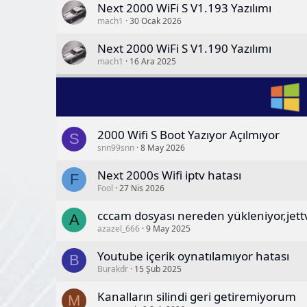
Next 2000 WiFi S V1.193 Yazılımı
mach1
30 Ocak 2026
Next 2000 WiFi S V1.190 Yazılımı
mach1
16 Ara 2025
2000 Wifi S Boot Yazıyor Açılmıyor
S
snn99snn
8 May 2026
Next 2000s Wifi iptv hatası
F
Fool
27 Nis 2026
cccam dosyası nereden yükleniyor,jet
A
azazel_666
9 May 2025
Youtube içerik oynatılamıyor hatası
B
Burakdr
15 Şub 2025
Kanalların silindi geri getiremiyorum
M