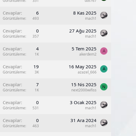
Görüntüleme
351
dt6767
Cevaplar
6
8 Kas 2025
Görüntüleme
493
mach1
Cevaplar
0
27 Ağu 2025
Görüntüleme
357
mach1
Cevaplar
4
5 Tem 2025
A
Görüntüleme
1K
akerdem2
Cevaplar
19
16 May 2025
A
Görüntüleme
3K
azazel_666
Cevaplar
7
15 Nis 2025
N
Görüntüleme
1K
next2000wifiss
K
Cevaplar
0
3 Ocak 2025
Görüntüleme
531
mach1
Cevaplar
0
31 Ara 2024
Görüntüleme
463
mach1