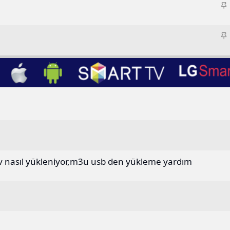
S
i
a
t
S
i
a
t
i
t
tv nasıl yükleniyor,m3u usb den yükleme yardım