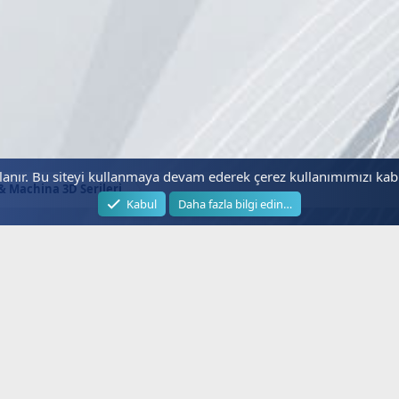
llanır. Bu siteyi kullanmaya devam ederek çerez kullanımımızı ka
& Machina 3D Serileri
Kabul
Daha fazla bilgi edin…
Hizli Lİnkler
Faydalı Bağ
Next.web.tr
Kanal Freka
İptv Forum
SmartTV
Uydu Alıcısı
Güncel İpT
Güncel Kanallar
İptv Satın A