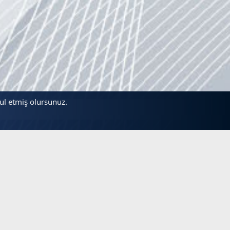
bul etmiş olursunuz.
lantılar
Beğenilen Başlıklar
nsları
Hayırlı Cumalar Next Forum
Başlatan sampiyon
4 Kas 2011
Görüntüleme: 1,2
Kutlama Tebrik ve Taziye Mesajları & Önemli Günle
Günaydın Next & NextStar Forum
V
Başlatan sampiyon
5 Kas 2011
Görüntüleme: 500
L!
Kutlama Tebrik ve Taziye Mesajları & Önemli Günle