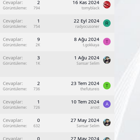
K
Cevaplar
2
16 Kas 2024
Görüntüleme
794
tomyblack
K
Cevaplar
1
22 Eyl 2024
R
Görüntüleme
754
radyocusoner
Cevaplar
9
8 Ağu 2024
T
Görüntüleme
2K
t.gokkaya
Cevaplar
3
1 Ağu 2024
Görüntüleme
1K
Sansar Selim
Cevaplar
2
23 Tem 2024
T
Görüntüleme
736
thefutureis
K
Cevaplar
1
10 Tem 2024
A
Görüntüleme
726
arost
K
Cevaplar
0
27 May 2024
Görüntüleme
632
Sansar Selim
Cevaplar
0
27 May 2024