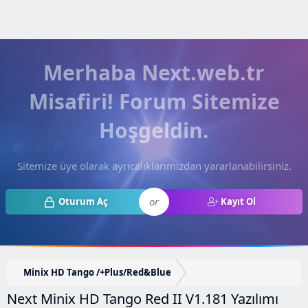
Merhaba Next.web.tr
Misafiri! Forum Sitemize
Hoşgeldin.
Sitemize üye olarak ayrıcalıklarımızdan yararlanabilirsiniz.
or
Oturum Aç
Kayıt Ol
Minix HD Tango /+Plus/Red&Blue
Next Minix HD Tango Red II V1.181 Yazılımı