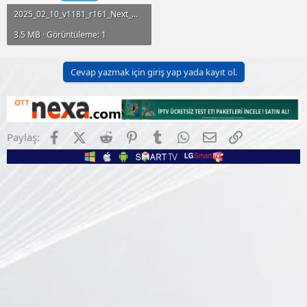
2025_02_10_v1181_r161_Next_MinixHDTangoRedII.zip
3.5 MB · Görüntüleme: 1
Cevap yazmak için giriş yap yada kayıt ol.
Facebook
X (Twitter)
Reddit
Pinterest
Tumblr
WhatsApp
E-posta
Link
Paylaş: