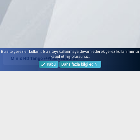
Bu site çerezler kullanır. Bu siteyi kullanmaya devam ederek çerez kullanımımızı
kabul etmiş olursunuz.
Minix HD Tango /+Plus/Red&Blue
Kabul
Daha fazla bilgi edin…
Next.web.tr
Hakkında!
Türkiye'nin Lider Uydu Forumu, Next
Forum, Next Nextstar Forum, SD HD
FullHD 4K Uydu Alıcı Yazılım
Güncelleme ve Destek, Yeni Frekanslar,
Güncel Kanallar, Güncel Keyler, Next
Destek, Next Servis, Next Garanti,
Dsmart, Digitürk, Tivibu, Yerli