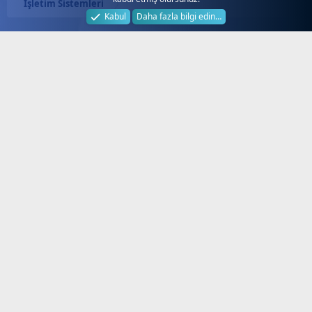
İşletim Sistemleri
Kabul
Daha fazla bilgi edin…
Next.web.tr
Hakkında!
Türkiye'nin Lider Uydu Forumu, Next
Forum, Next Nextstar Forum, SD HD
FullHD 4K Uydu Alıcı Yazılım
Güncelleme ve Destek, Yeni Frekanslar,
Güncel Kanallar, Güncel Keyler, Next
Destek, Next Servis, Next Garanti,
Dsmart, Digitürk, Tivibu, Yerli
Platformlar, TV, iptv, Teknik Destek,
Tamir, Kurulum, Aktivasyon Sitesi.
®
Community platform by XenForo
©
2010-2024 XenForo Ltd.
[XGT] Forum statistics system
- XenGenTr
XenForo 2 Türkçe yama 🇹🇷 [XGT] Yazılım
ve web hizmetleri 2024
Hizli Lİnkler