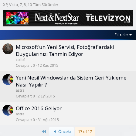
XP, Vista, 7, 8, 10 Tüm Sürümler
Filtreler
Microsoft'un Yeni Servisi, Fotoğraflardaki
Duygularınızı Tahmin Ediyor
collo1
Cevaplar
0
12 Kas 2015
Yeni Nesil Windowslar da Sistem Geri Yükleme
Nasıl Yapılır ?
astra
Cevaplar
0
2 Eyl 2015
Office 2016 Geliyor
astra
Cevaplar
0
31 Ağu 2015
Birinci
Önceki
17 of 17