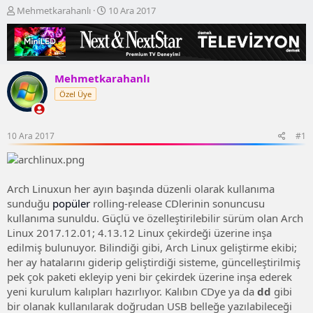
K
B
Mehmetkarahanlı
10 Ara 2017
o
a
n
ş
b
l
u
a
y
n
Mehmetkarahanlı
u
g
Özel Üye
b
ı
a
ç
ş
t
l
a
10 Ara 2017
#1
a
r
t
i
a
h
n
i
Arch Linuxun her ayın başında düzenli olarak kullanıma
sunduğu
popüler
rolling-release CDlerinin sonuncusu
kullanıma sunuldu. Güçlü ve özelleştirilebilir sürüm olan Arch
Linux 2017.12.01; 4.13.12 Linux çekirdeği üzerine inşa
edilmiş bulunuyor. Bilindiği gibi, Arch Linux geliştirme ekibi;
her ay hatalarını giderip geliştirdiği sisteme, güncelleştirilmiş
pek çok paketi ekleyip yeni bir çekirdek üzerine inşa ederek
yeni kurulum kalıpları hazırlıyor. Kalıbın CDye ya da 
dd
 gibi
bir olanak kullanılarak doğrudan USB belleğe yazılabileceği