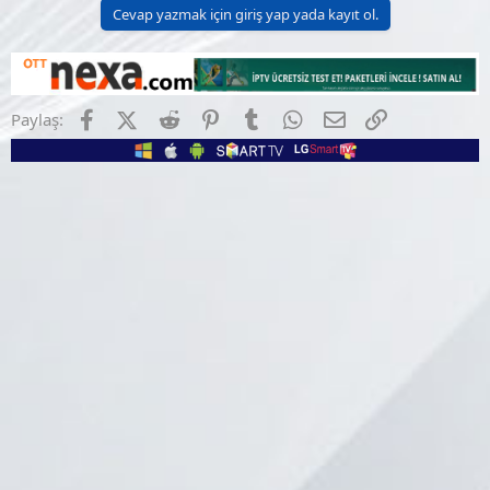
Cevap yazmak için giriş yap yada kayıt ol.
Facebook
X (Twitter)
Reddit
Pinterest
Tumblr
WhatsApp
E-posta
Link
Paylaş: