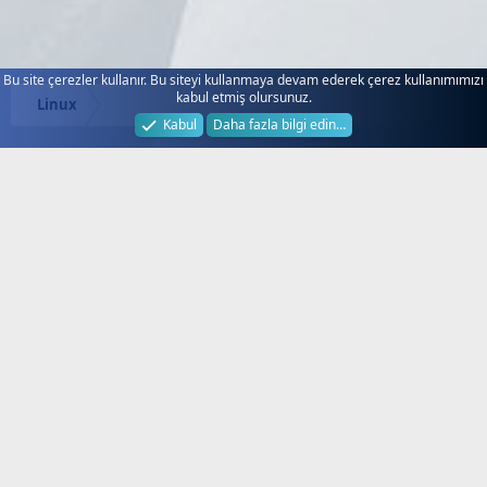
Bu site çerezler kullanır. Bu siteyi kullanmaya devam ederek çerez kullanımımızı
kabul etmiş olursunuz.
Linux
Kabul
Daha fazla bilgi edin…
Next.web.tr
Hakkında!
Türkiye'nin Lider Uydu Forumu, Next
Forum, Next Nextstar Forum, SD HD
FullHD 4K Uydu Alıcı Yazılım
Güncelleme ve Destek, Yeni Frekanslar,
Güncel Kanallar, Güncel Keyler, Next
Destek, Next Servis, Next Garanti,
Dsmart, Digitürk, Tivibu, Yerli
Platformlar, TV, iptv, Teknik Destek,
Tamir, Kurulum, Aktivasyon Sitesi.
®
Community platform by XenForo
©
2010-2024 XenForo Ltd.
[XGT] Forum statistics system
- XenGenTr