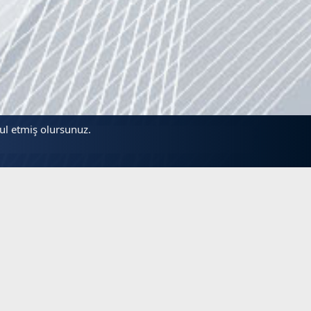
bul etmiş olursunuz.
lantılar
Beğenilen Başlıklar
nsları
Hayırlı Cumalar Next Forum
Başlatan sampiyon
4 Kas 2011
Görüntüleme: 1,2
Kutlama Tebrik ve Taziye Mesajları & Önemli Günle
Günaydın Next & NextStar Forum
V
Başlatan sampiyon
5 Kas 2011
Görüntüleme: 500
L!
Kutlama Tebrik ve Taziye Mesajları & Önemli Günle
İyi akşamlar-İyi geceler Next & NextStar Forum