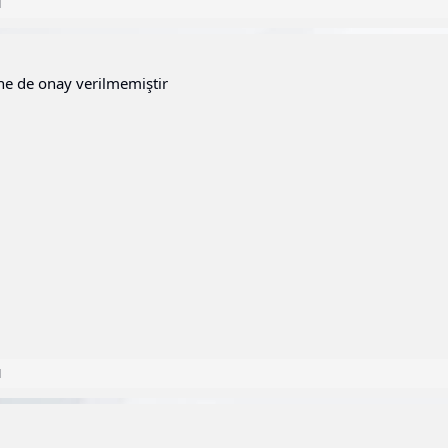
1
ne de onay verilmemiştir
1