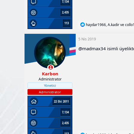
7,134
2,435
113
T
haydar1966
,
A.kadir
ve
collo
e
p
k
5 Nis 2019
i
@
madmax34
l
isimli üyelikt
e
r
:
Karbon
Administrator
Yönetici
Administrator
22 Eki 2011
7,134
2,435
113