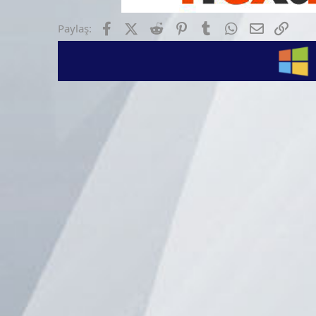
Facebook
X (Twitter)
Reddit
Pinterest
Tumblr
WhatsApp
E-posta
Link
Paylaş: