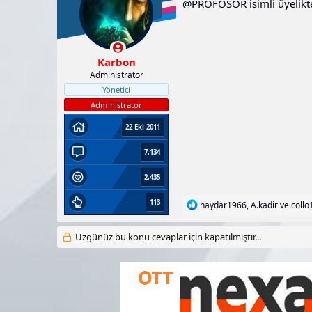
@PROFÖSÖR
l
isimli üyelikt
e
r
:
Karbon
Administrator
Yönetici
Administrator
22 Eki 2011
7,134
2,435
113
T
haydar1966
,
A.kadir
ve
collo
e
p
Üzgünüz bu konu cevaplar için kapatılmıştır...
k
i
l
e
r
: