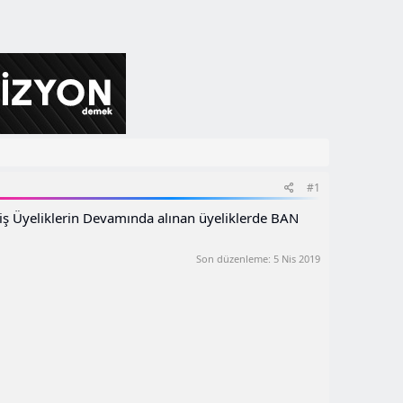
#1
iş Üyeliklerin Devamında alınan üyeliklerde BAN
Son düzenleme:
5 Nis 2019