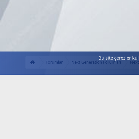
Bu site çerezler ku
Forumlar
Next Generation Forumları
Next
Next.web.tr Hakkında!
Türkiye'nin Lider Uydu Forumu, Next Forum, Next
Nextstar Forum, SD HD FullHD 4K Uydu Alıcı Yazılım
Güncelleme ve Destek, Yeni Frekanslar, Güncel Kanallar,
Güncel Keyler, Next Destek, Next Servis, Next Garanti,
Dsmart, Digitürk, Tivibu, Yerli Platformlar, TV, iptv, Teknik
Destek, Tamir, Kurulum, Aktivasyon Sitesi.
®
Community platform by XenForo
© 2010-2024 XenForo Ltd.