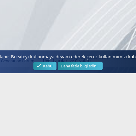
llanır. Bu siteyi kullanmaya devam ederek çerez kullanımımızı ka
 Generation Forum
Üye Uyarıları ve Cezaları
Kabul
Daha fazla bilgi edin…
Hizli Lİnkler
Faydalı Bağ
Next.web.tr
Kanal Freka
İptv Forum
SmartTV
Uydu Alıcısı
Güncel İpT
Güncel Kanallar
İptv Satın A