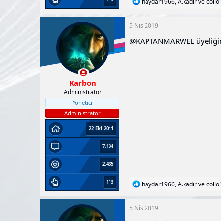
T
haydar1966
,
A.kadir
ve
collo
e
p
k
5 Nis 2019
i
@KAPTANMARWEL
l
üyeliği
e
r
:
Karbon
Administrator
Yönetici
Administrator
22 Eki 2011
7,134
2,435
113
T
haydar1966
,
A.kadir
ve
collo
e
p
k
5 Nis 2019
i