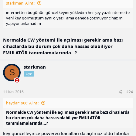
starkman' Alıntı:
internetten bugünün güncel keyini yükledim her şey yazılı internette
yeni key görmüştüm aynı o yazılı ama genede çözmüyor cihaz mı
yapıyor anlamadım
Normalde CW yöntemi ile açılması gerekir ama bazı
cihazlarda bu durum çok daha hassas olabiliyor
EMULATÖR tanımlamalarında...?
starkman
S
Üye
11 Kas 2016
#24
haydar1966' Alıntı:
Normalde CW yöntemi ile açılması gerekir ama bazı cihazlarda
bu durum çok daha hassas olabiliyor EMULATÖR
tanımlamalarında...?
key güncelleyince powervu kanalları da açılmaz oldu fabrika