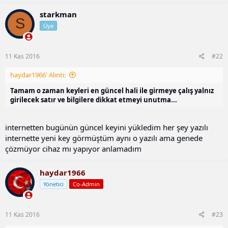
starkman
S
Üye
11 Kas 2016
#22
haydar1966' Alıntı:
Tamam o zaman keyleri en güncel hali ile girmeye çalış yalnız
girilecek satır ve bilgilere dikkat etmeyi unutma...
internetten bugünün güncel keyini yükledim her şey yazılı
internette yeni key görmüştüm aynı o yazılı ama genede
çözmüyor cihaz mı yapıyor anlamadım
haydar1966
Yönetici
Co-Admin
11 Kas 2016
#23