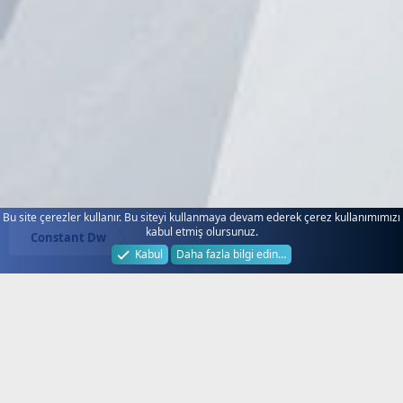
Bu site çerezler kullanır. Bu siteyi kullanmaya devam ederek çerez kullanımımızı
kabul etmiş olursunuz.
Constant Dw
Kabul
Daha fazla bilgi edin…
Next.web.tr
Hakkında!
Türkiye'nin Lider Uydu Forumu, Next
Forum, Next Nextstar Forum, SD HD
FullHD 4K Uydu Alıcı Yazılım