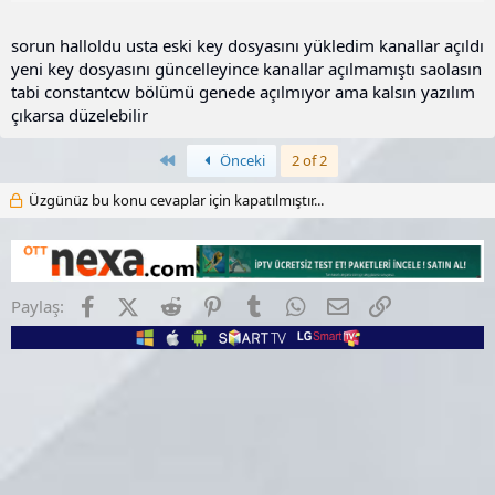
http://www.next.web.tr/showthread.php/4460-Next-Minix-HD-
sorun halloldu usta eski key dosyasını yükledim kanallar açıldı
Amigo-Free-Share-Aktif-Etmek.html
yeni key dosyasını güncelleyince kanallar açılmamıştı saolasın
tabi constantcw bölümü genede açılmıyor ama kalsın yazılım
çıkarsa düzelebilir
Birinci
Önceki
2 of 2
Üzgünüz bu konu cevaplar için kapatılmıştır...
Facebook
X (Twitter)
Reddit
Pinterest
Tumblr
WhatsApp
E-posta
Link
Paylaş: