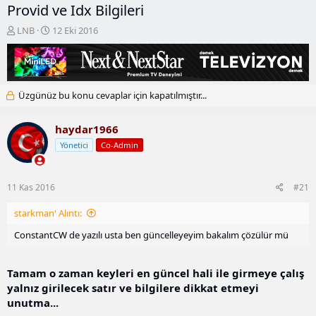
Provid ve Idx Bilgileri
K
B
LNB
12 Eki 2016
o
a
n
ş
b
l
u
a
y
n
Üzgünüz bu konu cevaplar için kapatılmıştır...
u
g
b
ı
haydar1966
a
ç
ş
t
Yönetici
Co-Admin
l
a
a
r
t
i
11 Kas 2016
#21
a
h
n
i
starkman' Alıntı:
ConstantCW de yazılı usta ben güncelleyeyim bakalım çözülür mü
Tamam o zaman keyleri en güncel hali ile girmeye çalış
yalnız girilecek satır ve bilgilere dikkat etmeyi
unutma...