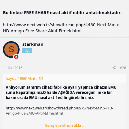
Bu linkte FREE-SHARE nasıl aktif edilir anlatılmaktadır.
http://www.next.web.tr/showthread.php/4460-Next-Minix-
HD-Amigo-Free-Share-Aktif-Etmek.html
starkman
S
Üye
11 Kas 2016
#26
haydar1966' Alıntı:
Anlıyorum sanırım cihazı fabrika ayarı yapınca cihazın EMU
sunu kapatmışsınız.O halde AŞAĞIDA vereceğim linke bir
bakın orada EMU nasıl aktif edilir görebilirsiniz.
http://www.next.web.tr/showthread.php/8975-Next-Minix-HD-
Amigo-Plus-EMU-Aktif-Etme.html
Genişletmek için tıkla ...
Bu linkte FREE-SHARE nasıl aktif edilir anlatılmaktadır.