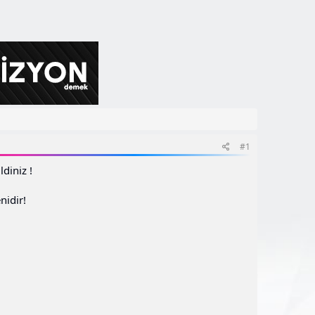
#1
diniz !
nidir!