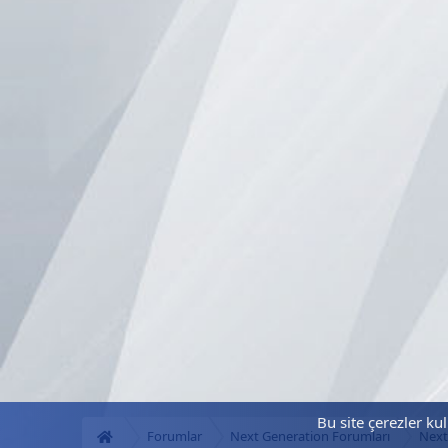
Bu site çerezler ku
Forumlar
Next Generation Forumları
Next