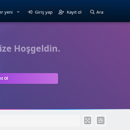
er yeni
Giriş yap
Kayıt ol
Ara
ize Hoşgeldin.
ıt Ol