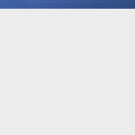
Next.web.tr Hakkında!
Türkiye'nin Lider Uydu Forumu, Next Forum, Next
Nextstar Forum, SD HD FullHD 4K Uydu Alıcı Yazılım
Güncelleme ve Destek, Yeni Frekanslar, Güncel Kanallar,
Güncel Keyler, Next Destek, Next Servis, Next Garanti,
Dsmart, Digitürk, Tivibu, Yerli Platformlar, TV, iptv, Teknik
Destek, Tamir, Kurulum, Aktivasyon Sitesi.
®
Community platform by XenForo
© 2010-2024 XenForo Ltd.
[XGT] Forum statistics system
- XenGenTr
XenForo 2 Türkçe yama 🇹🇷 [XGT] Yazılım ve web hizmetleri
2024
Türkçe (TR)