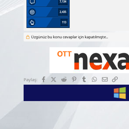
7,134
2,435
113
Üzgünüz bu konu cevaplar için kapatılmıştır...
Facebook
X (Twitter)
Reddit
Pinterest
Tumblr
WhatsApp
E-posta
Link
Paylaş: