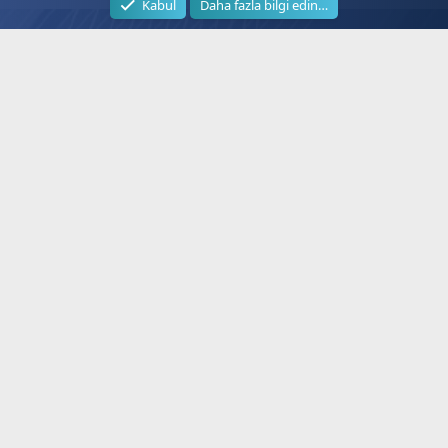
Kabul
Daha fazla bilgi edin…
Hizli Lİnkler
Faydalı Bağ
Next.web.tr
Kanal Freka
İptv Forum
SmartTV
Uydu Alıcısı
Güncel İpT
Güncel Kanallar
İptv Satın A