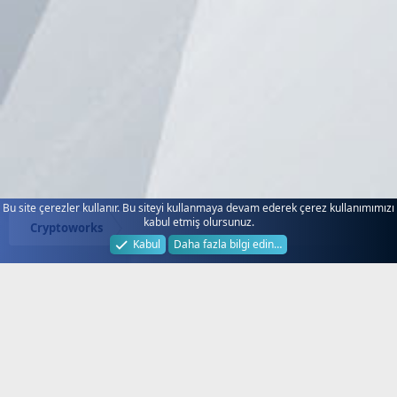
Bu site çerezler kullanır. Bu siteyi kullanmaya devam ederek çerez kullanımımızı
kabul etmiş olursunuz.
Cryptoworks
Kabul
Daha fazla bilgi edin…
Next.web.tr
Hakkında!
Türkiye'nin Lider Uydu Forumu, Next
Forum, Next Nextstar Forum, SD HD
FullHD 4K Uydu Alıcı Yazılım