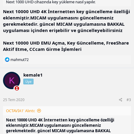
Next 1000 UHD cihazında key yükleme nasıl yapılır.
Next 10000 UHD 4K İnternetten key güncelleme özelliği
eklenmiştir.MICAM uygulamasını güncellemeniz
gerekmektedir. güncel MICAM uygulamasına BAKKAL
uygulaması içinden erişebilir ve güncelleyebilirsiniz
Next 10000 UHD EMU Açma, Key Güncelleme, FreeShare
Aktif Etme, CCcam Girme İşlemleri
T
mahmut72
e
p
k
kemale1
K
i
Üye
l
e
r
:
25 Tem 2020
#3
OCTAVİA1' Alıntı:
Next 10000 UHD 4K İnternetten key güncelleme özelliği
eklenmiştir.MICAM uygulamasını güncellemeniz
gerekmektedir. güncel MICAM uygulamasına BAKKAL