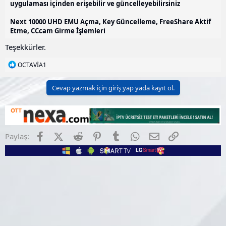
uygulaması içinden erişebilir ve güncelleyebilirsiniz
Next 10000 UHD EMU Açma, Key Güncelleme, FreeShare Aktif
Etme, CCcam Girme İşlemleri
Teşekkürler.
T
OCTAVİA1
e
p
Cevap yazmak için giriş yap yada kayıt ol.
k
i
l
e
r
:
Facebook
X (Twitter)
Reddit
Pinterest
Tumblr
WhatsApp
E-posta
Link
Paylaş: