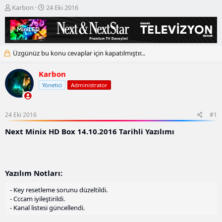
K
B
Karbon
24 Eki 2016
o
a
n
ş
b
l
u
a
y
n
Üzgünüz bu konu cevaplar için kapatılmıştır...
u
g
b
ı
Karbon
a
ç
Yönetici
Administrator
ş
t
l
a
a
r
t
i
24 Eki 2016
#1
a
h
Next Minix HD Box 14.10.2016 Tarihli Yazılımı
n
i
Yazılım Notları:
- Key resetleme sorunu düzeltildi.
- Cccam iyileştirildi.
- Kanal listesi güncellendi.