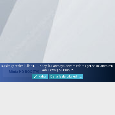
Bu site çerezler kullanır. Bu siteyi kullanmaya devam ederek çerez kullanımımızı
kabul etmiş olursunuz.
Minix HD BOX (TV)
Kabul
Daha fazla bilgi edin…
Next.web.tr
Hakkında!
Türkiye'nin Lider Uydu Forumu, Next
Forum, Next Nextstar Forum, SD HD