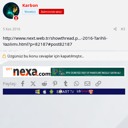
Karbon
Yönetici
Administrator
5 Kas 2016
#3
http://www.next.web.tr/showthread.p...-2016-Tarihli-
Yazılımı.html?p=82187#post82187
Üzgünüz bu konu cevaplar için kapatılmıştır...
Facebook
X (Twitter)
Reddit
Pinterest
Tumblr
WhatsApp
E-posta
Link
Paylaş: