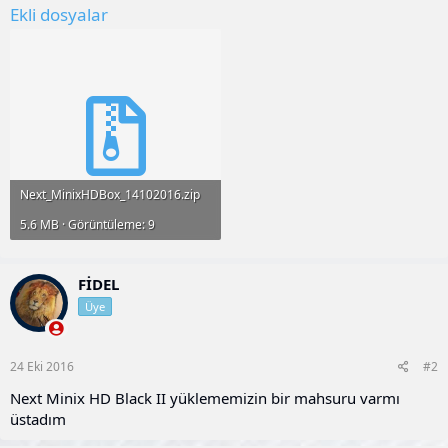
Ekli dosyalar
Next_MinixHDBox_14102016.zip
5.6 MB · Görüntüleme: 9
FİDEL
Üye
24 Eki 2016
#2
Next Minix HD Black II yüklememizin bir mahsuru varmı
üstadım