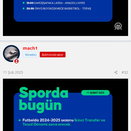
mach1
Yönetici
Administrator
11 Şub 2025
#32