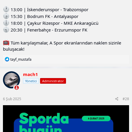
13:00 | İskenderunspor - Trabzonspor
15:30 | Bodrum FK - Antalyaspor
18:00 | Çaykur Rizespor - MKE Ankaragücü
20:30 | Fenerbahçe - Erzurumspor FK
Tüm karşılaşmalar, A Spor ekranlarından naklen sizinle
buluşacak!
T
tayf_mustafa
e
p
k
mach1
i
Yönetici
Administrator
l
e
r
:
6 Şub 2025
#28