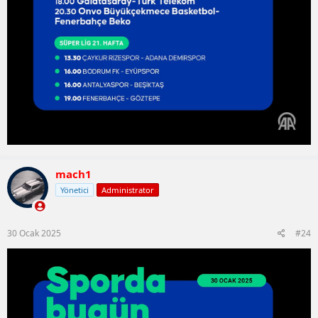
mach1
Yönetici
Administrator
30 Ocak 2025
#24