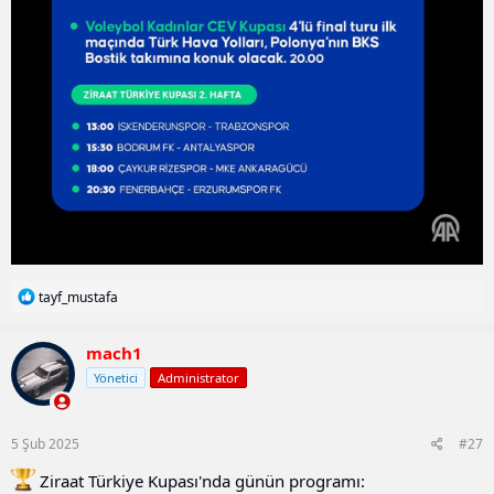
T
tayf_mustafa
e
p
k
mach1
i
Yönetici
Administrator
l
e
r
:
5 Şub 2025
#27
Ziraat Türkiye Kupası'nda günün programı: