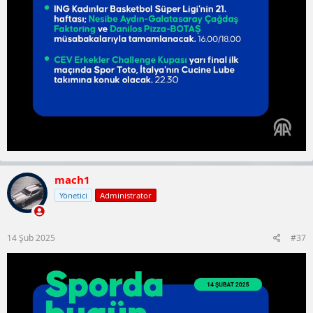
mach1
Yönetici
Administrator
14 Şub 2025
#37