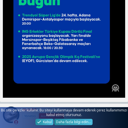
mach1
Bu site çerezler kullanır. Bu siteyi kullanmaya devam ederek çerez kullanımımızı
kabul etmiş olursunuz.
Yönetici
Administrator
Kabul
Daha fazla bilgi edin…