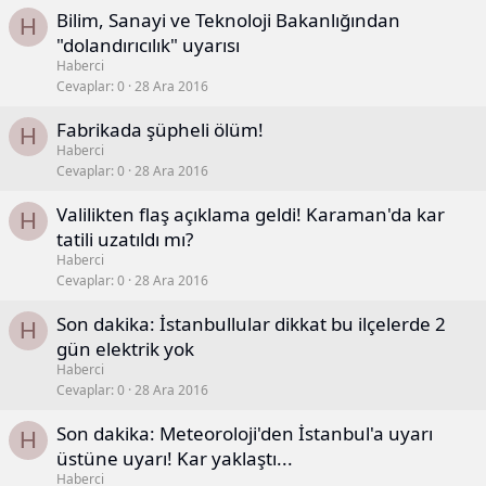
Bilim, Sanayi ve Teknoloji Bakanlığından
H
"dolandırıcılık" uyarısı
Haberci
Cevaplar
0
28 Ara 2016
Fabrikada şüpheli ölüm!
H
Haberci
Cevaplar
0
28 Ara 2016
Valilikten flaş açıklama geldi! Karaman'da kar
H
tatili uzatıldı mı?
Haberci
Cevaplar
0
28 Ara 2016
Son dakika: İstanbullular dikkat bu ilçelerde 2
H
gün elektrik yok
Haberci
Cevaplar
0
28 Ara 2016
Son dakika: Meteoroloji'den İstanbul'a uyarı
H
üstüne uyarı! Kar yaklaştı...
Haberci