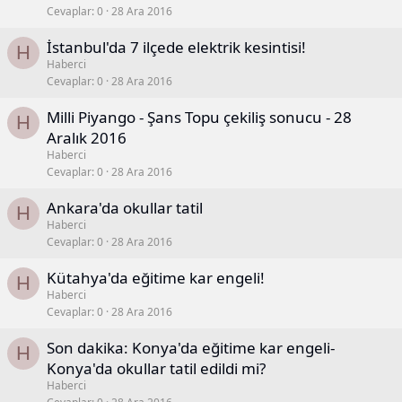
Cevaplar
0
28 Ara 2016
İstanbul'da 7 ilçede elektrik kesintisi!
H
Haberci
Cevaplar
0
28 Ara 2016
Milli Piyango - Şans Topu çekiliş sonucu - 28
H
Aralık 2016
Haberci
Cevaplar
0
28 Ara 2016
Ankara'da okullar tatil
H
Haberci
Cevaplar
0
28 Ara 2016
Kütahya'da eğitime kar engeli!
H
Haberci
Cevaplar
0
28 Ara 2016
Son dakika: Konya'da eğitime kar engeli-
H
Konya'da okullar tatil edildi mi?
Haberci