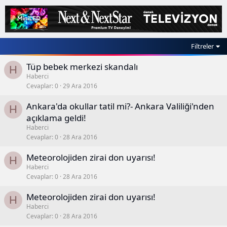
Filtreler
Tüp bebek merkezi skandalı
H
Haberci
Cevaplar
0
29 Ara 2016
Ankara'da okullar tatil mi?- Ankara Valiliği'nden
H
açıklama geldi!
Haberci
Cevaplar
0
28 Ara 2016
Meteorolojiden zirai don uyarısı!
H
Haberci
Cevaplar
0
28 Ara 2016
Meteorolojiden zirai don uyarısı!
H
Haberci
Cevaplar
0
28 Ara 2016