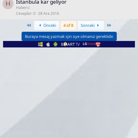
İstanbula kar geliyor
H
Haberci
Cevaplar
0
28 Ara 2016
Birinci
Son
Önceki
4 of 8
Sonraki
Buraya mesaj yazmak için üye olmanız gereklidir.