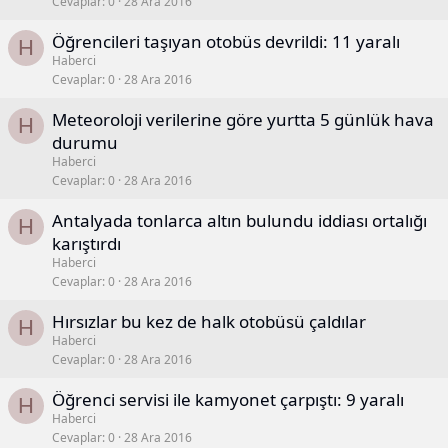
Cevaplar
0
28 Ara 2016
Öğrencileri taşıyan otobüs devrildi: 11 yaralı
H
Haberci
Cevaplar
0
28 Ara 2016
Meteoroloji verilerine göre yurtta 5 günlük hava
H
durumu
Haberci
Cevaplar
0
28 Ara 2016
Antalyada tonlarca altın bulundu iddiası ortalığı
H
karıştırdı
Haberci
Cevaplar
0
28 Ara 2016
Hırsızlar bu kez de halk otobüsü çaldılar
H
Haberci
Cevaplar
0
28 Ara 2016
Öğrenci servisi ile kamyonet çarpıştı: 9 yaralı
H
Haberci
Cevaplar
0
28 Ara 2016