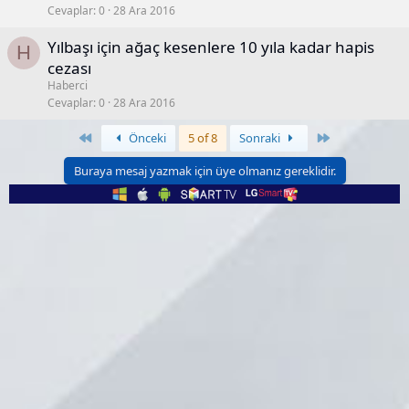
Cevaplar
0
28 Ara 2016
Yılbaşı için ağaç kesenlere 10 yıla kadar hapis
H
cezası
Haberci
Cevaplar
0
28 Ara 2016
Birinci
Son
Önceki
5 of 8
Sonraki
Buraya mesaj yazmak için üye olmanız gereklidir.