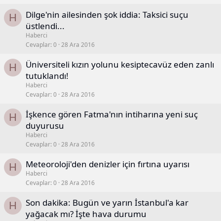
Dilge'nin ailesinden şok iddia: Taksici suçu
H
üstlendi...
Haberci
Cevaplar
0
28 Ara 2016
Üniversiteli kızın yolunu kesiptecavüz eden zanlı
H
tutuklandı!
Haberci
Cevaplar
0
28 Ara 2016
İşkence gören Fatma'nın intiharına yeni suç
H
duyurusu
Haberci
Cevaplar
0
28 Ara 2016
Meteoroloji'den denizler için fırtına uyarısı
H
Haberci
Cevaplar
0
28 Ara 2016
Son dakika: Bugün ve yarın İstanbul'a kar
H
yağacak mı? İşte hava durumu