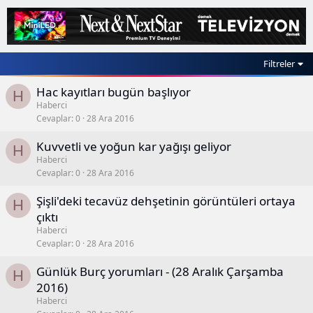
Filtreler
Hac kayıtları bugün başlıyor
H
Haberci
Cevaplar
0
28 Ara 2016
Kuvvetli ve yoğun kar yağışı geliyor
H
Haberci
Cevaplar
0
28 Ara 2016
Şişli'deki tecavüz dehşetinin görüntüleri ortaya
H
çıktı
Haberci
Cevaplar
0
28 Ara 2016
Günlük Burç yorumları - (28 Aralık Çarşamba
H
2016)
Haberci