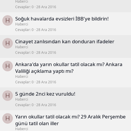
Haberci
Cevaplar
0
28 Ara 2016
Soğuk havalarda evsizleri İBB'ye bildirin!
H
Haberci
Cevaplar
0
28 Ara 2016
Cinayet zanlısından kan donduran ifadeler
H
Haberci
Cevaplar
0
28 Ara 2016
Ankara'da yarın okullar tatil olacak mı? Ankara
H
Valiliği açıklama yaptı mı?
Haberci
Cevaplar
0
28 Ara 2016
5 günde 2nci kez vuruldu!
H
Haberci
Cevaplar
0
28 Ara 2016
Yarın okullar tatil olacak mı? 29 Aralık Perşembe
H
günü tatil olan iller
Haberci