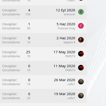
Görüntüleme
1K
collo1
Cevaplar
4
12 Eyl 2020
E
Görüntüleme
15K
erererer
Cevaplar
1
5 Haz 2020
F
Görüntüleme
5K
Frances Gray
Cevaplar
0
2 Haz 2020
Görüntüleme
1K
kaptan-8
Cevaplar
25
17 May 2020
Görüntüleme
7K
PARSTV
Cevaplar
0
11 May 2020
Görüntüleme
1K
PARSTV
Cevaplar
0
26 Mar 2020
Görüntüleme
1K
collo1
Cevaplar
0
19 Mar 2020
Görüntüleme
2K
collo1