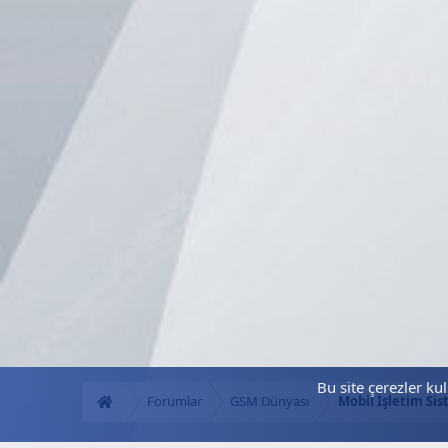
Bu site çerezler ku
Forumlar
GSM Dünyası
Mobil İşletim Sis