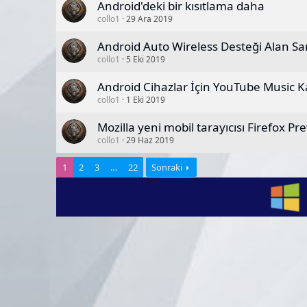
Android'deki bir kısıtlama daha
collo1
29 Ara 2019
Android Auto Wireless Desteği Alan Sa
collo1
5 Eki 2019
Android Cihazlar İçin YouTube Music Ka
collo1
1 Eki 2019
Mozilla yeni mobil tarayıcısı Firefox P
collo1
29 Haz 2019
1
2
3
…
22
Sonraki