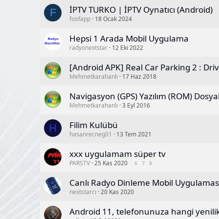
İPTV TURKO | İPTV Oynatıcı (Android)
F
foofapp
18 Ocak 2024
Hepsi 1 Arada Mobil Uygulama
radyonextstar
12 Eki 2022
[Android APK] Real Car Parking 2 : Dri
Mehmetkarahanlı
17 Haz 2018
Navigasyon (GPS) Yazılım (ROM) Dosya
Mehmetkarahanlı
3 Eyl 2016
Filim Kulübü
H
hasanrecneg01
13 Tem 2021
xxx uygulamam süper tv
PARSTV
25 Kas 2020
6
7
8
Canlı Radyo Dinleme Mobil Uygulamas
nextstarcı
20 Kas 2020
Android 11, telefonunuza hangi yenilik