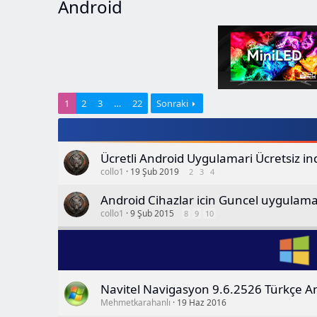
Android
1
2
3
…
22
Sonraki
Ücretli Android Uygulamari Ücretsiz i
collo1
19 Şub 2019
2
3
4
Android Cihazlar icin Guncel uygulama
collo1
9 Şub 2015
8
9
10
Navitel Navigasyon 9.6.2526 Türkçe An
Mehmetkarahanlı
19 Haz 2016