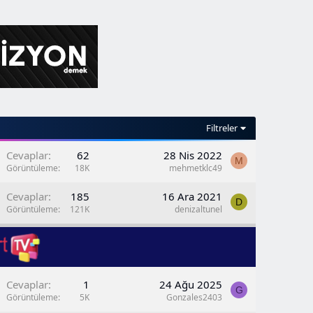
Filtreler
Cevaplar
62
28 Nis 2022
M
Görüntüleme
18K
mehmetklc49
b
Cevaplar
185
16 Ara 2021
D
Görüntüleme
121K
denizaltunel
b
Cevaplar
1
24 Ağu 2025
G
Görüntüleme
5K
Gonzales2403