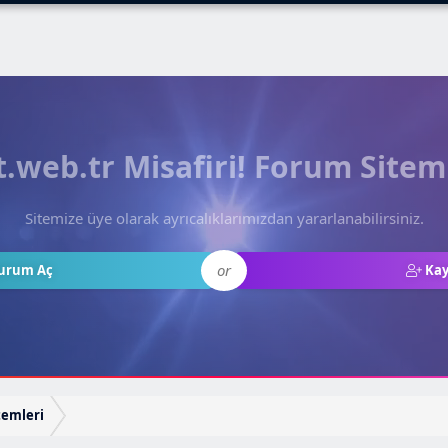
web.tr Misafiri! Forum Sitem
Sitemize üye olarak ayrıcalıklarımızdan yararlanabilirsiniz.
or
urum Aç
Kay
temleri