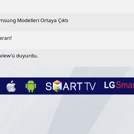
msung Modelleri Ortaya Çıktı
rarı!
review'ü duyurdu.