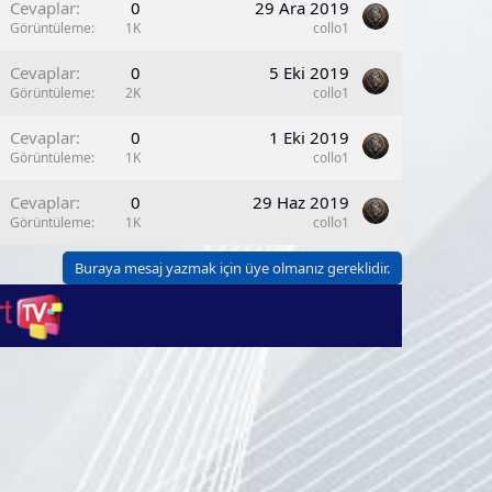
Cevaplar
0
29 Ara 2019
Görüntüleme
1K
collo1
Cevaplar
0
5 Eki 2019
Görüntüleme
2K
collo1
Cevaplar
0
1 Eki 2019
Görüntüleme
1K
collo1
Cevaplar
0
29 Haz 2019
Görüntüleme
1K
collo1
Buraya mesaj yazmak için üye olmanız gereklidir.