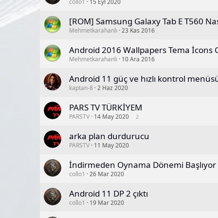
collo1
15 Eyl 2020
[ROM] Samsung Galaxy Tab E T560 Nasıl
Mehmetkarahanlı
23 Kas 2016
Android 2016 Wallpapers Tema İcons
Mehmetkarahanlı
10 Ara 2016
Android 11 güç ve hızlı kontrol menüsü 
kaptan-8
2 Haz 2020
PARS TV TÜRKİYEM
PARSTV
14 May 2020
2
arka plan durdurucu
PARSTV
11 May 2020
İndirmeden Oynama Dönemi Başlıyor
collo1
26 Mar 2020
Android 11 DP 2 çıktı
collo1
19 Mar 2020