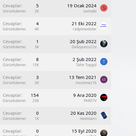
Cevaplar
5
19 Ocak 2024
S
Görüntüleme
2K
samiabi
Cevaplar
4
21 Eki 2022
Görüntüleme
4K
radyonextstar
Cevaplar
1
20 Şub 2022
Görüntüleme
3K
Delioyuncu12x
Cevaplar
8
2 Şub 2022
T
Görüntüleme
15K
Tahir Topgül
Cevaplar
3
13 Tem 2021
M
Görüntüleme
3K
msonmez16
K
Cevaplar
154
9 Ara 2020
Görüntüleme
23K
PARSTV
Cevaplar
0
20 Kas 2020
Görüntüleme
1K
nextstarcı
Cevaplar
0
15 Eyl 2020