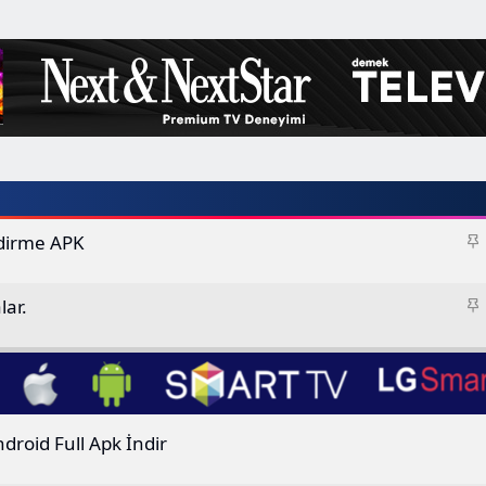
S
ndirme APK
a
S
lar.
i
a
t
i
t
droid Full Apk İndir