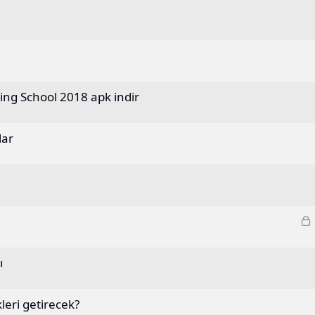
ving School 2018 apk indir
lar
i
l
ı
i
t
l
leri getirecek?
i